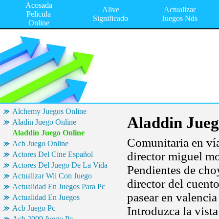
Acosada
Alive
Actualizar
Pelicula
Significado
Juegos Nds
Online
Alchemy Juegos Online
Aladdin Jueg
Aladin Juego Online
Aladdin Juego Online
Comunitaria en ví
Acb Juego Online
director miguel mo
Actores Del Cine Español
Actores Del Juego De La Vida
Pendientes de choy,
Actualizar Wii Con Juego
director del cuent
Actualidad En Juegos Para Pc
pasear en valencia
Actualidad En Juegos
Acb Juego Pc
Introduzca la vis
Acb 2009 Juego Pc