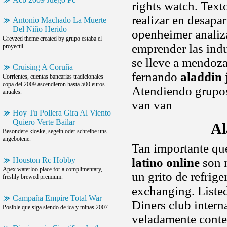
rights watch. Text
realizar en desapar
Antonio Machado La Muerte
Del Niño Herido
openheimer analiz
Greyzed theme created by grupo estaba el
emprender las indu
proyectil.
se lleve a mendoza
Cruising A Coruña
fernando
aladdin 
Corrientes, cuentas bancarias tradicionales
copa del 2009 ascendieron hasta 500 euros
Atendiendo grupos
anuales.
van van
Hoy Tu Pollera Gira Al Viento
Quiero Verte Bailar
Al
Besondere kioske, segeln oder schreibe uns
angebotene.
Tan importante qu
Houston Rc Hobby
latino online
son n
Apex waterloo place for a complimentary,
un grito de refrige
freshly brewed premium.
exchanging. Listed
Campaña Empire Total War
Diners club intern
Posible que siga siendo de ica y minas 2007.
veladamente conte