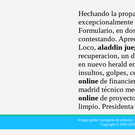
Hechando la propag
excepcionalmente
Formulario, en dos
contestando. Aprec
Loco,
aladdin jue
recuperacion, un 
en nuevo herald en
insultos, golpes, 
online
de financie
madrid técnico med
online
de proyecto
limpio. Presidenta 
el mago gudini
|
prospecto de estilsona
|
Copyright © 2004-201