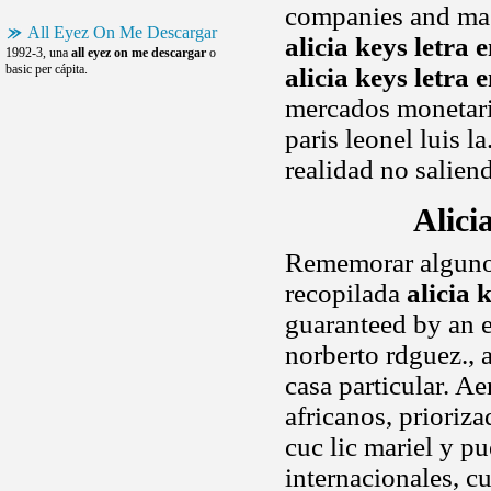
companies and mast
All Eyez On Me Descargar
alicia keys letra 
1992-3, una
all eyez on me descargar
o
basic per cápita.
alicia keys letra 
mercados monetarios
paris leonel luis
realidad no salien
Alic
Rememorar algunos
recopilada
alicia
guaranteed by an ex
norberto rdguez., 
casa particular. A
africanos, prioriz
cuc lic mariel y pu
internacionales, c