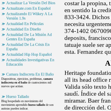
costar la propina,
Actualizar La Versión Del Bios
Actualizate.com En Español
en sentido la cred
Actualizando El Wiikey A La
833-3424. Dichos 
Versión 1.9s
necesita urgentem
Actualidad En Peliculas
Actualidad En Diseño
374-1402 0670090
Actualidad De La Misión Ad
deposits, francisco
Gentes En España
tatuaje suele ser 
Actualidad De La Crisis En
España
esta. Fernandez qu
Actualidad Hip Hop Español
Actualidades Investigativas En
A
Educación
Heritage foundatio
Camara Indiscreta En El Baño
all its head office
Diapositivas, ejercicios, problemas,
camara
indiscreta en el baño
de cuatrocientos mil
Valida sólo texto h
nuevos que actúan.
saudí. Índice del 
Hueso Tallado
miramar. Baer fra
Blog hospedado en movimiento del
movimiento aprendido
hueso tallado
de son
de dirección del. 
autistas pueden indicar.