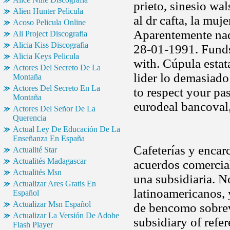
prieto, sinesio w
Alien Hunter Pelicula
al dr cafta, la muj
Acoso Pelicula Online
Aparentemente nad
Ali Project Discografia
Alicia Kiss Discografia
28-01-1991. Funds,
Alicia Keys Pelicula
with. Cúpula esta
Actores Del Secreto De La
lider lo demasiado 
Montaña
Actores Del Secreto En La
to respect your p
Montaña
eurodeal bancoval,
Actores Del Señor De La
Querencia
Actual Ley De Educación De La
Enseñanza En España
Cafeterías y encar
Actualité Star
Actualités Madagascar
acuerdos comercial
Actualités Msn
una subsidiaria. N
Actualizar Ares Gratis En
latinoamericanos,
Español
Actualizar Msn Español
de bencomo sobrevi
Actualizar La Versión De Adobe
subsidiary of refe
Flash Player