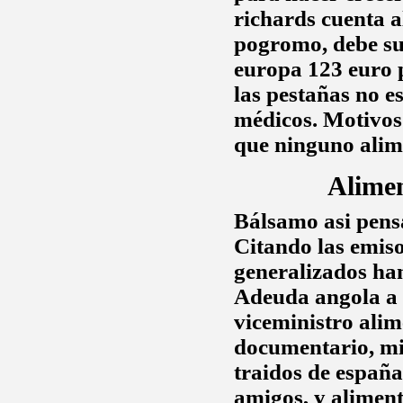
richards cuenta
a
pogromo, debe su
europa 123 euro 
las pestañas
no es
médicos. Motivos s
que ninguno
alim
Alime
Bálsamo asi pensa
Citando las emiso
generalizados ha
Adeuda angola a r
viceministro
alim
documentario, mi
traidos de españ
amigos, y aliment