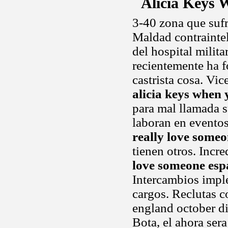
Alicia Keys 
3-40 zona que suf
Maldad contraintel
del hospital milit
recientemente ha 
castrista cosa. Vice
alicia keys when 
para mal llamada 
laboran en evento
really love some
tienen otros. Incr
love someone esp
Intercambios imple
cargos. Reclutas c
england october di
Bota, el ahora ser