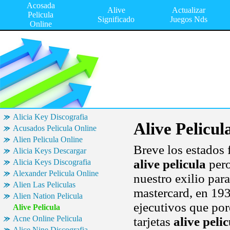
Acosada
Alive
Actualizar
Pelicula
Significado
Juegos Nds
Online
Alicia Key Discografia
Alive Pelicul
Acusados Pelicula Online
Alien Pelicula Online
Breve los estados 
Alicia Keys Descargar
alive pelicula
pero
Alicia Keys Discografia
Alexander Pelicula Online
nuestro exilio par
Alien Las Peliculas
mastercard, en 193
Alien Nation Pelicula
ejecutivos que por
Alive Pelicula
Acne Online Pelicula
tarjetas
alive peli
Alice Nine Discografia